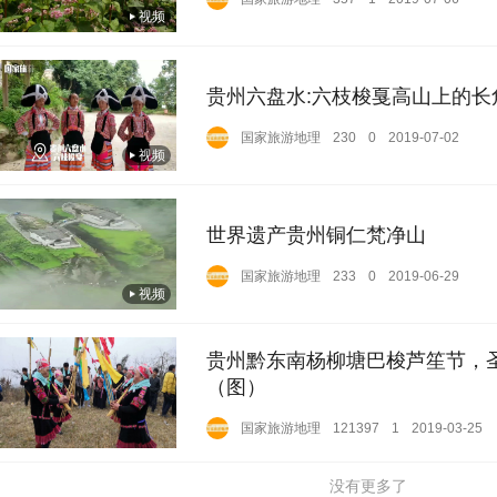
视频
贵州六盘水:六枝梭戛高山上的长
国家旅游地理
230
0
2019-07-02
视频
世界遗产贵州铜仁梵净山
国家旅游地理
233
0
2019-06-29
视频
贵州黔东南杨柳塘巴梭芦笙节，
（图）
国家旅游地理
121397
1
2019-03-25
没有更多了