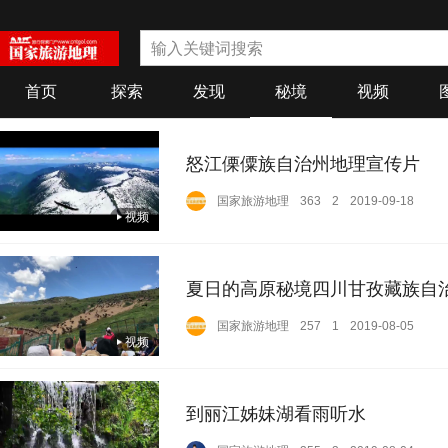
首页
探索
发现
秘境
视频
草原
江河海
军事
专题
财经
怒江傈僳族自治州地理宣传片
攻略
乡村
城市
海外
教育
国家旅游地理
363
2
2019-09-18
视频
高铁
山地
摄影
科普
诗歌
夏日的高原秘境四川甘孜藏族自
国家旅游地理
257
1
2019-08-05
视频
到丽江姊妹湖看雨听水